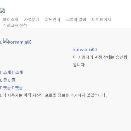
Skip
to
main
협회소개
사업분야
회원안내
소통과 알림
마이페이지
심화교육 신청
content
koreamia00
이 사용자의 계정 상태는 승인됨
입니다
소개
소개
글
글
댓글
댓글
이 사용자는 아직 자신의 프로필 정보를 추가하지 않았습니다.