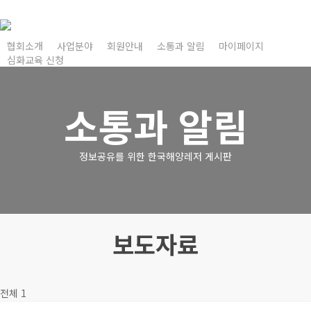
Skip
to
main
협회소개
사업분야
회원안내
소통과 알림
마이페이지
심화교육 신청
content
소통과 알림
정보공유를 위한 한국해양레저 게시판
보도자료
전체 1