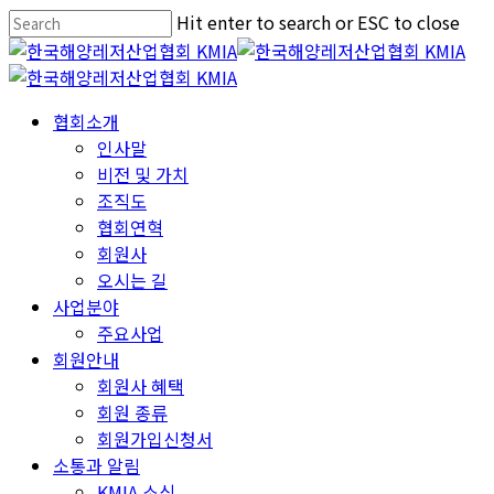
Skip
Hit enter to search or ESC to close
to
Close
main
Search
content
Menu
협회소개
인사말
비전 및 가치
조직도
협회연혁
회원사
오시는 길
사업분야
주요사업
회원안내
회원사 혜택
회원 종류
회원가입신청서
소통과 알림
KMIA 소식