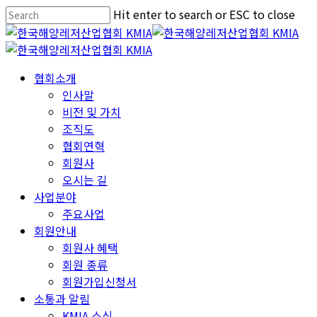
Skip
Hit enter to search or ESC to close
to
Close
main
Search
content
Menu
협회소개
인사말
비전 및 가치
조직도
협회연혁
회원사
오시는 길
사업분야
주요사업
회원안내
회원사 혜택
회원 종류
회원가입신청서
소통과 알림
KMIA 소식