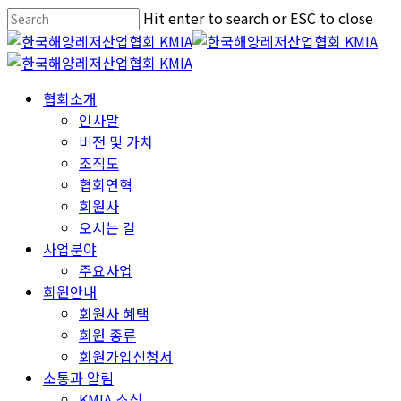
Skip
Hit enter to search or ESC to close
to
Close
main
Search
content
Menu
협회소개
인사말
비전 및 가치
조직도
협회연혁
회원사
오시는 길
사업분야
주요사업
회원안내
회원사 혜택
회원 종류
회원가입신청서
소통과 알림
KMIA 소식