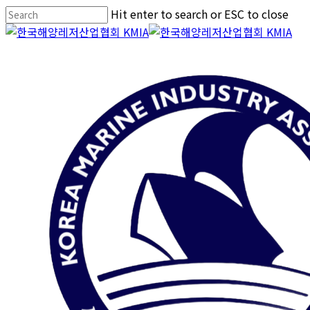
Skip
Hit enter to search or ESC to close
to
Close
main
Search
content