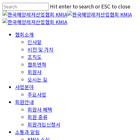
Skip
Hit enter to search or ESC to close
to
Close
main
Search
content
Menu
협회소개
인사말
비전 및 가치
조직도
협회연혁
회원사
오시는 길
사업분야
주요사업
회원안내
회원사 혜택
회원 종류
회원가입신청서
소통과 알림
KMIA 소식